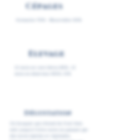
Cépages
Grenache 70% - Mourvèdre 30%
Elevage
12 mois en cuve béton 85%, 12
mois en demi-mui 400L 15%
Dégustation
Un bouquet qui s'étend du fruit bien
mûr jusqu'à l'olive noire en passant par
des notes épicées et réglissées.