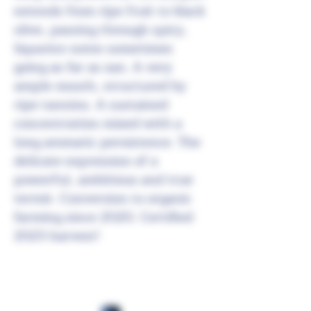
extends from ripe fruit to black
olive, passing through spicy,
liquorice notes sometimes
going as far as zan.
A very
ample mouth, structured by
ripe tannins. A sustained
concentration mixed with a
long aromatic persistence.
The
delicate expression of a
powerful, ambitious and true
terroir.
Conversion to organic
farming since 2020. Certified
2023 harvest!