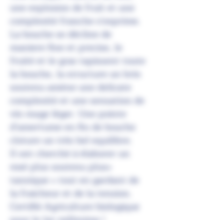
une explosion de fruit et une
complexité franche s'exprime.
La bouche se décline de
maniere fine et precise, le
fruité et le gras tapissent toute
la bouche, la structure un brin
soutenu amène une delicate
complexité et une sensation de
vin rouge léger. Une pointe
d'amertume en fin de bouche
cloture un très bel equilibre.
Il ont cherché à élaborer un
rosé plus soutenu plus«
tannique » tout en gardant de
la fraicheur et de la tension.
Certifié Agriculture biologique