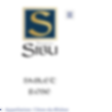
SABLET
ROSE
Appellation: Côtes-du-Rhône