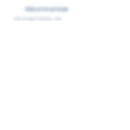
Dégustation
Une attaque franche, une
explosion de fruit et une grande
complexité. C'est ce qui caractérise
ce rosé.
Distinctions
et
Récompenses
Sablet rosé 2022 :
- 16/20 Magasine « Le Point» par
Olivier Bompas et Jacques Dupont
2023
Fiche technique PDF