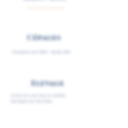
Cépages
Grenache noir 90% - Syrah 10%
Elevage
6 mois en cuve inox et vieilles
barriques sur lies fines