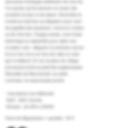
savoureux échanges subliment les vins du
Cru autant qu’ils mettent en avant des
produits locaux et de saison. Bouchées et
cuvées se mettent au diapason pour ravir
les papilles des amateurs, venus en voisins
ou de très loin. Chaque année, cette foule
éclectique se rassemble pour saisir une
occasion rare : déguster le précieux nectar
là où il est né et en face de celle ou celui
qui l’a élaboré. Et sur la place du village
provençal niché au pied des majestueuses
Dentelles de Montmirail, au soleil
couchant, la mayonnaise prend.
- Inscription sur billetweb
-Tarif : 60€ l’entrée
-Horaire : de 20h à 23h30
Verre de dégustation + goodies : 10 €