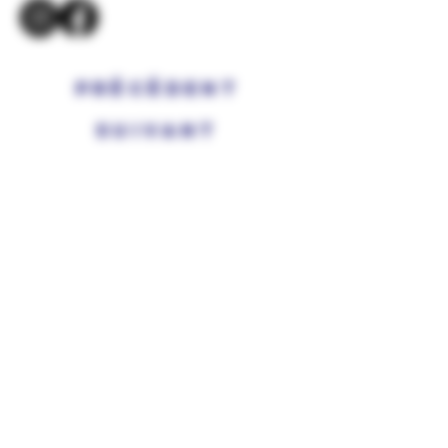
Précédent
Suivant
638 Chem. de Carpentras, 84110 Sablet
Itinéraire