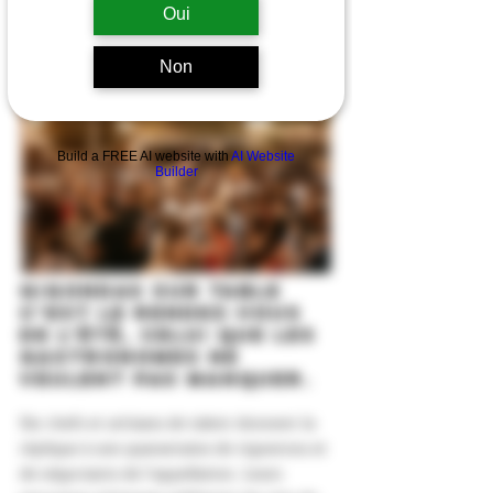
Oui
Non
Build a FREE AI website with
AI Website
Builder
GIGONDAS SUR TABLE
c’est le rendez-vous
de l’été, celui que les
gastronomes ne
veulent pas manquer.
Six chefs et artisans de talent donnent la
réplique à une quarantaine de vignerons et
de négociants de l’appellation. Leurs